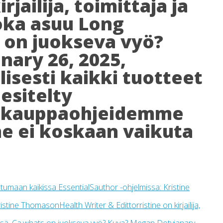
rjailija, toimittaja ja
joka asuu Long
 on juokseva vyö?
ary 26, 2025,
isesti kaikki tuotteet
 esitelty
 kauppaohjeidemme
me ei koskaan vaikuta