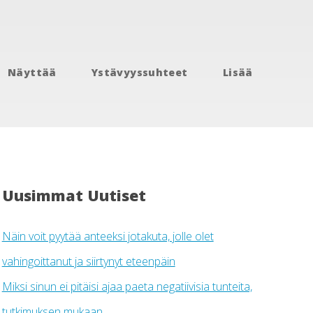
Näyttää
Ystävyyssuhteet
Lisää
Uusimmat Uutiset
Näin voit pyytää anteeksi jotakuta, jolle olet
vahingoittanut ja siirtynyt eteenpäin
Miksi sinun ei pitäisi ajaa paeta negatiivisia tunteita,
tutkimuksen mukaan