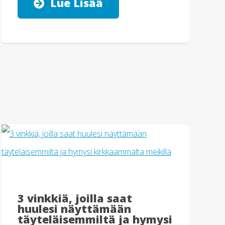
Lue Lisää
3 vinkkiä, joilla saat
huulesi näyttämään
täyteläisemmiltä ja hymysi