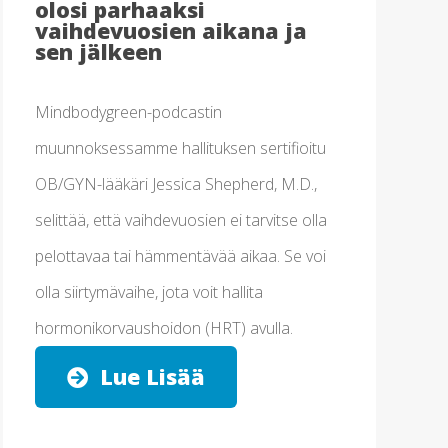
olosi parhaaksi
vaihdevuosien aikana ja
sen jälkeen
Mindbodygreen-podcastin
muunnoksessamme hallituksen sertifioitu
OB/GYN-lääkäri Jessica Shepherd, M.D.,
selittää, että vaihdevuosien ei tarvitse olla
pelottavaa tai hämmentävää aikaa. Se voi
olla siirtymävaihe, jota voit hallita
hormonikorvaushoidon (HRT) avulla.
Lue Lisää