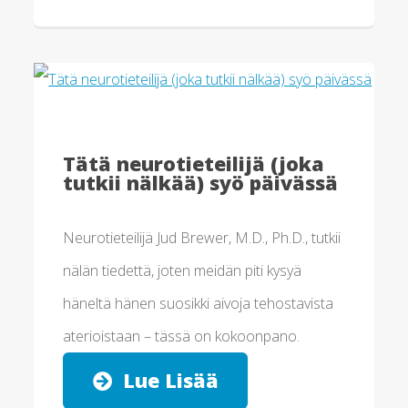
Tätä neurotieteilijä (joka
tutkii nälkää) syö päivässä
Neurotieteilijä Jud Brewer, M.D., Ph.D., tutkii
nälän tiedettä, joten meidän piti kysyä
häneltä hänen suosikki aivoja tehostavista
aterioistaan ​​– tässä on kokoonpano.
Lue Lisää