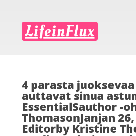
LifeinFlux
4 parasta juoksevaa
auttavat sinua astu
EssentialSauthor -oh
ThomasonJanjan 26,
Editorby Kristine T