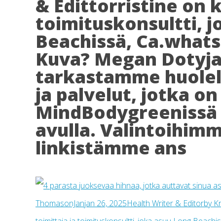
& Edittorristine on ki
toimituskonsultti, 
Beachissä, Ca.whats
Kuva? Megan Dotyjan
tarkastamme huolell
ja palvelut, jotka on
MindBodygreenissä
avulla. Valintoihim
linkistämme ans