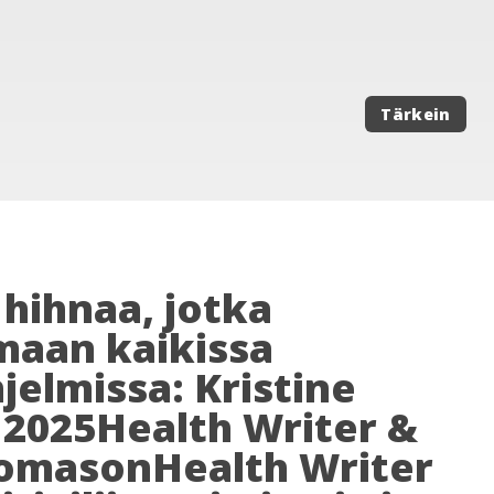
Tärkein
 hihnaa, jotka
maan kaikissa
jelmissa: Kristine
 2025Health Writer &
homasonHealth Writer