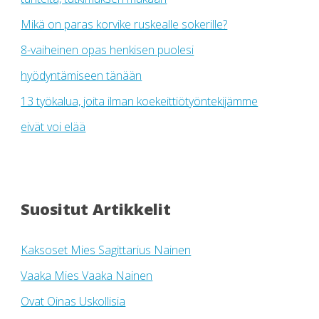
Mikä on paras korvike ruskealle sokerille?
8-vaiheinen opas henkisen puolesi
hyödyntämiseen tänään
13 työkalua, joita ilman koekeittiötyöntekijämme
eivät voi elää
Suositut Artikkelit
Kaksoset Mies Sagittarius Nainen
Vaaka Mies Vaaka Nainen
Ovat Oinas Uskollisia