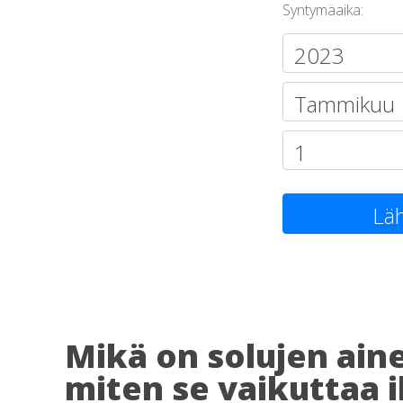
Syntymäaika:
Läh
Mikä on solujen ain
miten se vaikuttaa