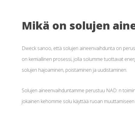
Mikä on solujen ai
Dweck sanoo, että solujen aineenvaihdunta on perus
on kemiallinen prosessi, jolla solumme tuottavat ener
solujen hajoaminen, poistaminen ja uudistaminen.
Solujen aineenvaihduntamme perustuu NAD: n toimint
jokainen kehomme solu käyttää ruoan muuttamiseen 