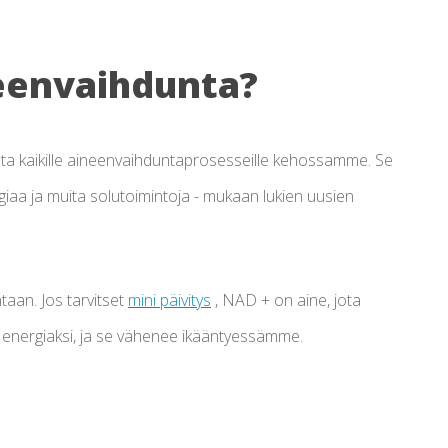
neenvaihdunta?
ta kaikille aineenvaihduntaprosesseille kehossamme. Se
giaa ja muita solutoimintoja - mukaan lukien uusien
aan. Jos tarvitset
mini päivitys
, NAD + on aine, jota
energiaksi, ja se vähenee ikääntyessämme.