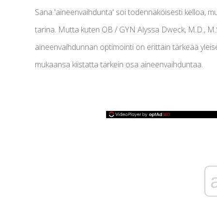
Sana 'aineenvaihdunta' soi todennäköisesti kelloa, mut
tarina. Mutta kuten OB / GYN Alyssa Dweck, M.D., M.
aineenvaihdunnan optimointi on erittäin tärkeää yle
mukaansa kiistatta tärkein osa aineenvaihduntaa.