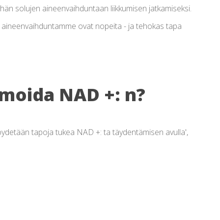
än solujen aineenvaihduntaan liikkumisen jatkamiseksi.
en aineenvaihduntamme ovat nopeita - ja tehokas tapa
moida NAD +: n?
a löydetään tapoja tukea NAD +: ta täydentämisen avulla',