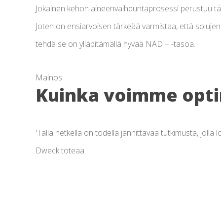
Jokainen kehon aineenvaihduntaprosessi perustuu täh
Joten on ensiarvoisen tärkeää varmistaa, että soluj
tehdä se on ylläpitämällä hyvää NAD + -tasoa.
Mainos
Kuinka voimme opti
'Tällä hetkellä on todella jännittävää tutkimusta, joll
Dweck toteaa.