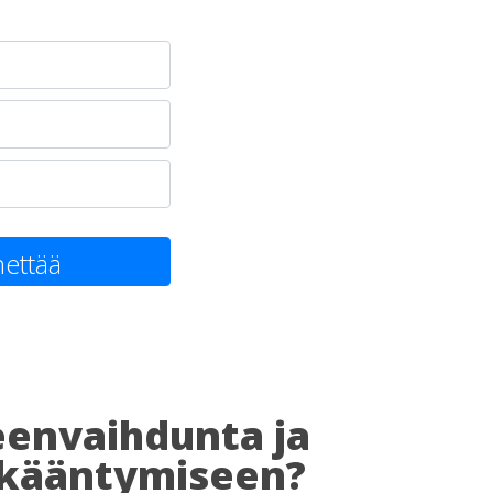
ettää
eenvaihdunta ja
 ikääntymiseen?