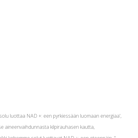
n solu luottaa NAD +: een pyrkiessään luomaan energiaa',
kyse aineenvaihdunnasta kilpirauhasen kautta,