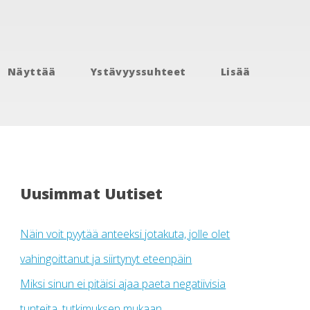
Näyttää
Ystävyyssuhteet
Lisää
Uusimmat Uutiset
Näin voit pyytää anteeksi jotakuta, jolle olet
vahingoittanut ja siirtynyt eteenpäin
Miksi sinun ei pitäisi ajaa paeta negatiivisia
tunteita, tutkimuksen mukaan