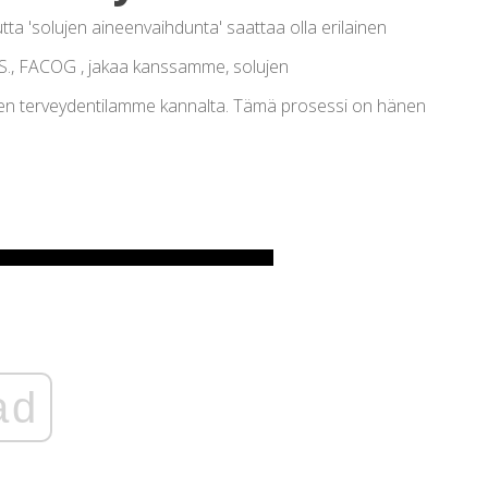
ta 'solujen aineenvaihdunta' saattaa olla erilainen
S., FACOG , jakaa kanssamme, solujen
isen terveydentilamme kannalta. Tämä prosessi on hänen
ad