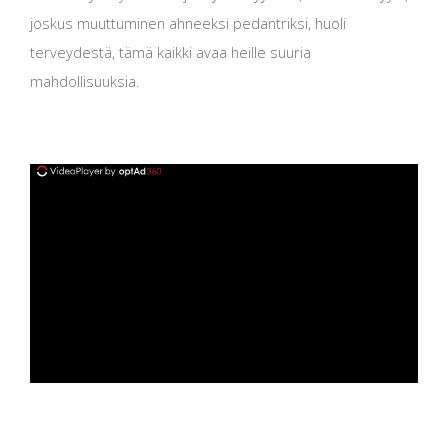
joskus muuttuminen ahneeksi pedantriksi, huoli
terveydestä, tämä kaikki avaa heille suuria
mahdollisuuksia.
ad