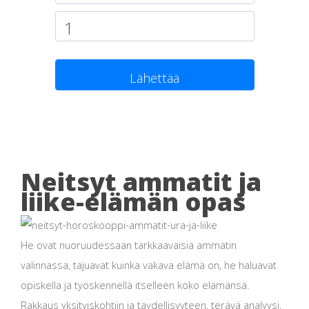
Lähettää
Neitsyt ammatit ja
liike-elämän opas
He ovat nuoruudessaan tarkkaavaisia ​​ammatin
valinnassa, tajuavat kuinka vakava elämä on, he haluavat
opiskella ja työskennellä itselleen koko elämänsä.
Rakkaus yksityiskohtiin ja täydellisyyteen, terävä analyysi,