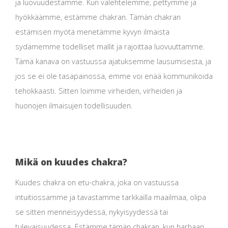
ja luovuudestamme. Kun valehtelemme, pettymme ja
hyökkäämme, estämme chakran. Tämän chakran
estämisen myötä menetämme kyvyn ilmaista
sydämemme todelliset mallit ja rajoittaa luovuuttamme.
Tämä kanava on vastuussa ajatuksemme lausumisesta, ja
jos se ei ole tasapainossa, emme voi enää kommunikoida
tehokkaasti. Sitten loimme virheiden, virheiden ja
huonojen ilmaisujen todellisuuden.
Mikä on kuudes chakra?
Kuudes chakra on etu-chakra, joka on vastuussa
intuitiossamme ja tavastamme tarkkailla maailmaa, olipa
se sitten menneisyydessä, nykyisyydessä tai
tulevaisuudessa. Estämme tämän chakran, kun harhaan