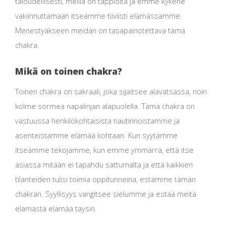
taloudellisesti, meillä on tappioita ja emme kykene
vakiinnuttamaan itseämme tiiviisti elämässämme.
Menestyäkseen meidän on tasapainotettava tämä
chakra.
Mikä on toinen chakra?
Toinen chakra on sakraali, joka sijaitsee alavatsassa, noin
kolme sormea ​​napalinjan alapuolella. Tämä chakra on
vastuussa henkilökohtaisista nautinnoistamme ja
asenteistamme elämää kohtaan. Kun syytämme
itseämme tekojamme, kun emme ymmärrä, että itse
asiassa mitään ei tapahdu sattumalta ja että kaikkien
tilanteiden tulisi toimia oppitunneina, estämme tämän
chakran. Syyllisyys vangitsee sielumme ja estää meitä
elämästä elämää täysin.