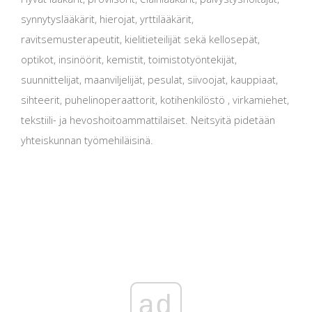
synnytyslääkärit, hierojat, yrttilääkärit,
ravitsemusterapeutit, kielitieteilijät sekä kellosepät,
optikot, insinöörit, kemistit, toimistotyöntekijät,
suunnittelijat, maanviljelijät, pesulat, siivoojat, kauppiaat,
sihteerit, puhelinoperaattorit, kotihenkilöstö , virkamiehet,
tekstiili- ja hevoshoitoammattilaiset. Neitsyitä pidetään
yhteiskunnan työmehiläisinä.
ad