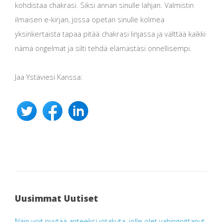
kohdistaa chakrasi. Siksi annan sinulle lahjan. Valmistin
ilmaisen e-kirjan, jossa opetan sinulle kolmea
yksinkertaista tapaa pitää chakrasi linjassa ja välttää kaikki
nämä ongelmat ja silti tehdä elämästäsi onnellisempi.
Jaa Ystäviesi Kanssa:
Uusimmat Uutiset
Näin voit pyytää anteeksi jotakuta, jolle olet vahingoittanut