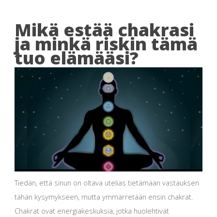
Mikä estää chakrasi
ja minkä riskin tämä
tuo elämääsi?
Tiedän, että sinun on oltava utelias tietämään vastauksen
tähän kysymykseen, mutta ymmärretään ensin chakrat.
Chakrat ovat energiakeskuksia, jotka huolehtivat