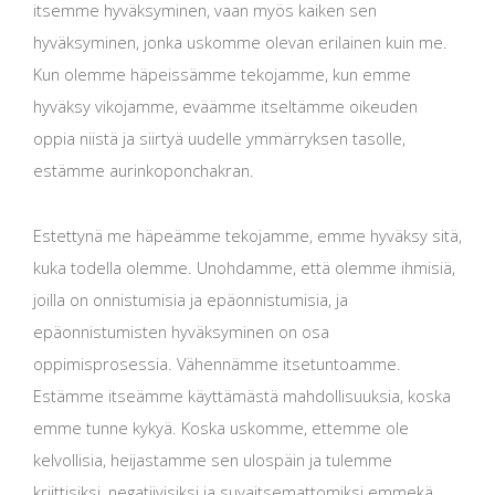
itsemme hyväksyminen, vaan myös kaiken sen
hyväksyminen, jonka uskomme olevan erilainen kuin me.
Kun olemme häpeissämme tekojamme, kun emme
hyväksy vikojamme, eväämme itseltämme oikeuden
oppia niistä ja siirtyä uudelle ymmärryksen tasolle,
estämme aurinkoponchakran.
Estettynä me häpeämme tekojamme, emme hyväksy sitä,
kuka todella olemme. Unohdamme, että olemme ihmisiä,
joilla on onnistumisia ja epäonnistumisia, ja
epäonnistumisten hyväksyminen on osa
oppimisprosessia. Vähennämme itsetuntoamme.
Estämme itseämme käyttämästä mahdollisuuksia, koska
emme tunne kykyä. Koska uskomme, ettemme ole
kelvollisia, heijastamme sen ulospäin ja tulemme
kriittisiksi, negatiivisiksi ja suvaitsemattomiksi emmekä