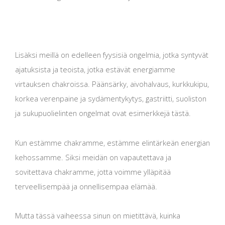
Lisäksi meillä on edelleen fyysisiä ongelmia, jotka syntyvät
ajatuksista ja teoista, jotka estävät energiamme
virtauksen chakroissa. Päänsärky, aivohalvaus, kurkkukipu,
korkea verenpaine ja sydämentykytys, gastriitti, suoliston
ja sukupuolielinten ongelmat ovat esimerkkejä tästä.
Kun estämme chakramme, estämme elintärkeän energian
kehossamme. Siksi meidän on vapautettava ja
sovitettava chakramme, jotta voimme ylläpitää
terveellisempää ja onnellisempaa elämää.
Mutta tässä vaiheessa sinun on mietittävä, kuinka