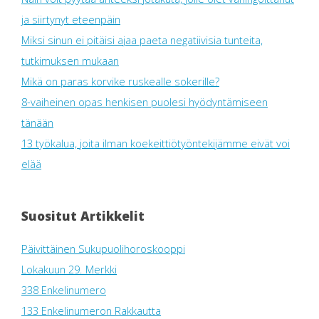
ja siirtynyt eteenpäin
Miksi sinun ei pitäisi ajaa paeta negatiivisia tunteita,
tutkimuksen mukaan
Mikä on paras korvike ruskealle sokerille?
8-vaiheinen opas henkisen puolesi hyödyntämiseen
tänään
13 työkalua, joita ilman koekeittiötyöntekijämme eivät voi
elää
Suositut Artikkelit
Päivittäinen Sukupuolihoroskooppi
Lokakuun 29. Merkki
338 Enkelinumero
133 Enkelinumeron Rakkautta