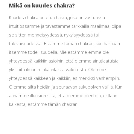
Mikä on kuudes chakra?
Kuudes chakra on etu-chakra, joka on vastuussa
intuitiossamme ja tavastamme tarkkailla maailmaa, olipa
se sitten menneisyydessä, nykyisyydessä tai
tulevaisuudessa. Estämme tämän chakran, kun harhaan
itsemme todellisuudella. Mielestämme emme ole
yhteydessä kaikkiin asioihin, että olemme ainutlaatuisia
yksilöitä ilman minkäänlaista vaikutusta. Olemme
yhteydessä kaikkeen ja kaikkiin, esimerkiksi vanhempiin.
Olemme silta heidän ja seuraavan sukupolven välillä. Kun
annamme illuusion siitä, että olemme olentoja, erillään
kaikesta, estämme tämän chakran.