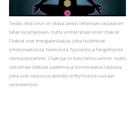
Tiedän, että sinun on oltava utelias tietämään vastauksen
tähän kysymykseen, mutta ymmärretään ensin chakrat.
Chakrat ovat energiakeskuksia, jotka huolehtivat
emotionaalisesta, henkisestä, fyysisestä ja hengellisestä
olemuksestamme. Chakroja on koko kehossamme, mutta
seitsemää hallitsee pääelimiä ja hormonaalisia rauhasia,
jotka ovat vastuussa aineiden erittymisestä suoraan
verenkiertoon.