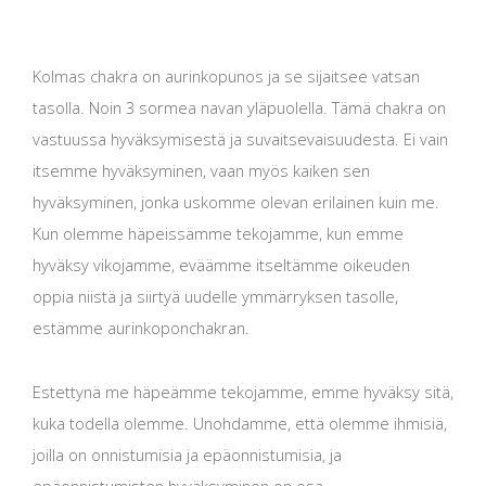
Kolmas chakra on aurinkopunos ja se sijaitsee vatsan
tasolla. Noin 3 sormea ​​navan yläpuolella. Tämä chakra on
vastuussa hyväksymisestä ja suvaitsevaisuudesta. Ei vain
itsemme hyväksyminen, vaan myös kaiken sen
hyväksyminen, jonka uskomme olevan erilainen kuin me.
Kun olemme häpeissämme tekojamme, kun emme
hyväksy vikojamme, eväämme itseltämme oikeuden
oppia niistä ja siirtyä uudelle ymmärryksen tasolle,
estämme aurinkoponchakran.
Estettynä me häpeämme tekojamme, emme hyväksy sitä,
kuka todella olemme. Unohdamme, että olemme ihmisiä,
joilla on onnistumisia ja epäonnistumisia, ja
epäonnistumisten hyväksyminen on osa