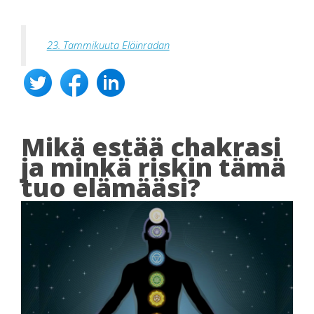
23. Tammikuuta Eläinradan
Mikä estää chakrasi
ja minkä riskin tämä
tuo elämääsi?