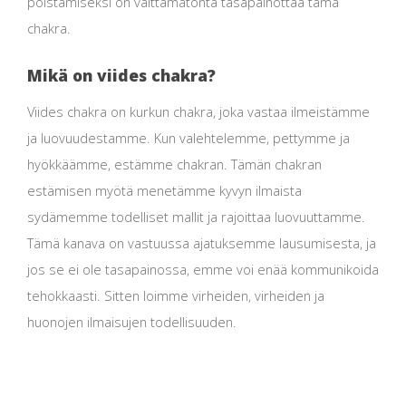
poistamiseksi on välttämätöntä tasapainottaa tämä
chakra.
Mikä on viides chakra?
Viides chakra on kurkun chakra, joka vastaa ilmeistämme
ja luovuudestamme. Kun valehtelemme, pettymme ja
hyökkäämme, estämme chakran. Tämän chakran
estämisen myötä menetämme kyvyn ilmaista
sydämemme todelliset mallit ja rajoittaa luovuuttamme.
Tämä kanava on vastuussa ajatuksemme lausumisesta, ja
jos se ei ole tasapainossa, emme voi enää kommunikoida
tehokkaasti. Sitten loimme virheiden, virheiden ja
huonojen ilmaisujen todellisuuden.