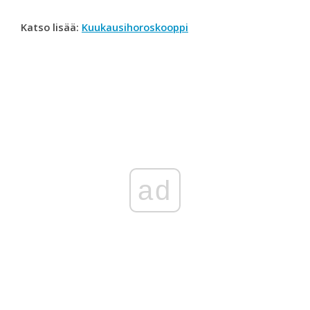
Katso lisää:
Kuukausihoroskooppi
ad