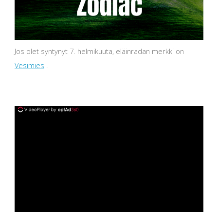
Jos olet syntynyt 7. helmikuuta, eläinradan merkki on
Vesimies
.
ad