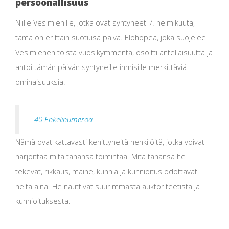
persoonallisuus
Niille Vesimiehille, jotka ovat syntyneet 7. helmikuuta,
tämä on erittäin suotuisa päivä. Elohopea, joka suojelee
Vesimiehen toista vuosikymmentä, osoitti anteliaisuutta ja
antoi tämän päivän syntyneille ihmisille merkittäviä
ominaisuuksia.
40 Enkelinumeroa
Nämä ovat kattavasti kehittyneitä henkilöitä, jotka voivat
harjoittaa mitä tahansa toimintaa. Mitä tahansa he
tekevät, rikkaus, maine, kunnia ja kunnioitus odottavat
heitä aina. He nauttivat suurimmasta auktoriteetista ja
kunnioituksesta.