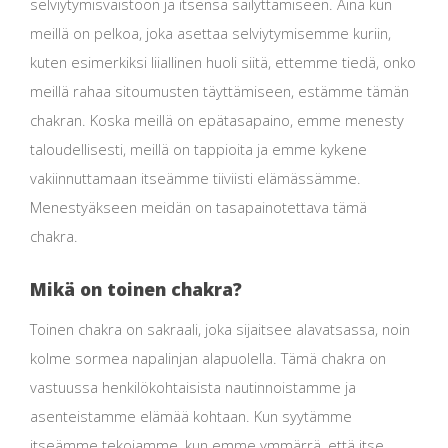
selviytymisvaistoon ja itsensä säilyttämiseen. Aina kun
meillä on pelkoa, joka asettaa selviytymisemme kuriin,
kuten esimerkiksi liiallinen huoli siitä, ettemme tiedä, onko
meillä rahaa sitoumusten täyttämiseen, estämme tämän
chakran. Koska meillä on epätasapaino, emme menesty
taloudellisesti, meillä on tappioita ja emme kykene
vakiinnuttamaan itseämme tiiviisti elämässämme.
Menestyäkseen meidän on tasapainotettava tämä
chakra.
Mikä on toinen chakra?
Toinen chakra on sakraali, joka sijaitsee alavatsassa, noin
kolme sormea ​​napalinjan alapuolella. Tämä chakra on
vastuussa henkilökohtaisista nautinnoistamme ja
asenteistamme elämää kohtaan. Kun syytämme
itseämme tekojamme, kun emme ymmärrä, että itse