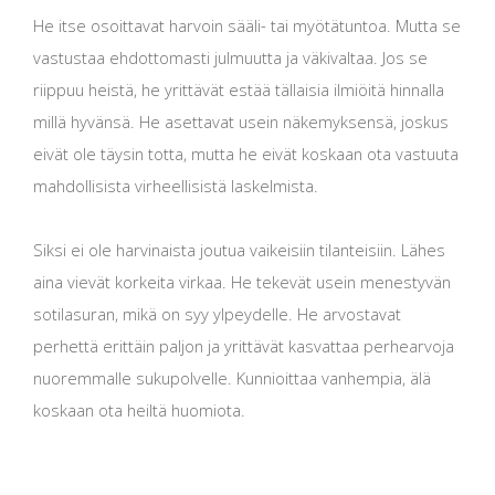
He itse osoittavat harvoin sääli- tai myötätuntoa. Mutta se
vastustaa ehdottomasti julmuutta ja väkivaltaa. Jos se
riippuu heistä, he yrittävät estää tällaisia ​​ilmiöitä hinnalla
millä hyvänsä. He asettavat usein näkemyksensä, joskus
eivät ole täysin totta, mutta he eivät koskaan ota vastuuta
mahdollisista virheellisistä laskelmista.
Siksi ei ole harvinaista joutua vaikeisiin tilanteisiin. Lähes
aina vievät korkeita virkaa. He tekevät usein menestyvän
sotilasuran, mikä on syy ylpeydelle. He arvostavat
perhettä erittäin paljon ja yrittävät kasvattaa perhearvoja
nuoremmalle sukupolvelle. Kunnioittaa vanhempia, älä
koskaan ota heiltä huomiota.