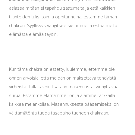
asiassa mitään ei tapahdu sattumalta ja että kaikkien
tilanteiden tulisi toimia oppitunneina, estämme tämän
chakran. Syyllisyys vangitsee sielumme ja estää meitä
elämästä elämää täysin.
Kun tämä chakra on estetty, luulemme, ettemme ole
onnen arvoisia, että meidän on maksettava tehdyistä
virheistä. Tällä tavoin lisätään masennusta synnyttävää
surua. Estämme elämämme ilon ja alamme tarkkailla
kaikkea melankoliaa. Masennuksesta pääsemiseksi on
välttämätöntä tuoda tasapaino tuoheen chakraan.