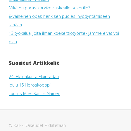
Mikä on paras korvike ruskealle sokerille?
8-vaiheinen opas henkisen puolesi hyödyntämiseen
tänään
13 työkalua, joita ilman koekeittiötyöntekijämme eivät voi
elää
Suositut Artikkelit
24. Heinäkuuta Eläinradan
Joulu 15 Horoskooppi
Taurus Mies Kauris Nainen
© Kaikki Oikeudet Pidätetään