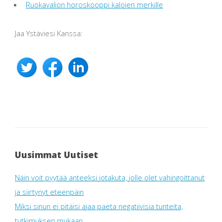
Ruokavalion horoskooppi kalojen merkille
Jaa Ystäviesi Kanssa:
Uusimmat Uutiset
Näin voit pyytää anteeksi jotakuta, jolle olet vahingoittanut
ja siirtynyt eteenpäin
Miksi sinun ei pitäisi ajaa paeta negatiivisia tunteita,
tutkimuksen mukaan