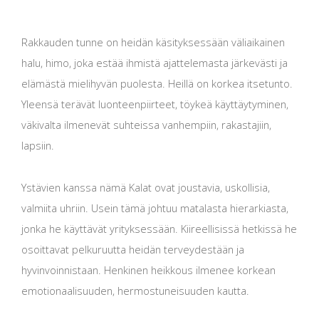
Rakkauden tunne on heidän käsityksessään väliaikainen
halu, himo, joka estää ihmistä ajattelemasta järkevästi ja
elämästä mielihyvän puolesta. Heillä on korkea itsetunto.
Yleensä terävät luonteenpiirteet, töykeä käyttäytyminen,
väkivalta ilmenevät suhteissa vanhempiin, rakastajiin,
lapsiin.
Ystävien kanssa nämä Kalat ovat joustavia, uskollisia,
valmiita uhriin. Usein tämä johtuu matalasta hierarkiasta,
jonka he käyttävät yrityksessään. Kiireellisissä hetkissä he
osoittavat pelkuruutta heidän terveydestään ja
hyvinvoinnistaan. Henkinen heikkous ilmenee korkean
emotionaalisuuden, hermostuneisuuden kautta.