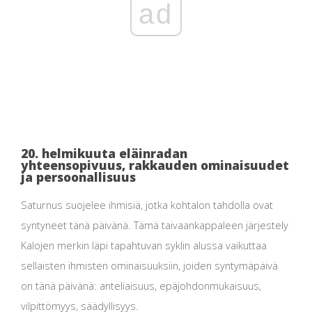
ad
20. helmikuuta eläinradan
yhteensopivuus, rakkauden ominaisuudet
ja persoonallisuus
Saturnus suojelee ihmisiä, jotka kohtalon tahdolla ovat
syntyneet tänä päivänä. Tämä taivaankappaleen järjestely
Kalojen merkin läpi tapahtuvan syklin alussa vaikuttaa
sellaisten ihmisten ominaisuuksiin, joiden syntymäpäivä
on tänä päivänä: anteliaisuus, epäjohdonmukaisuus,
vilpittömyys, säädyllisyys.