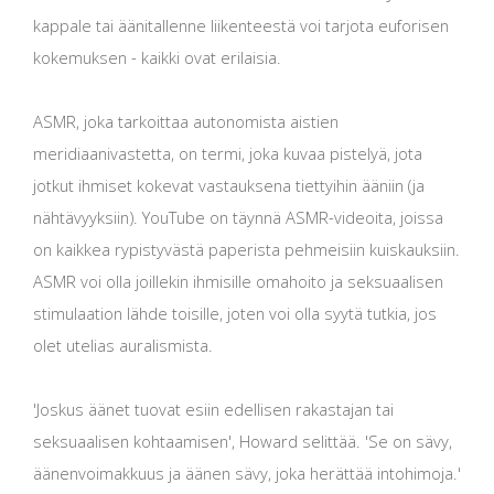
kappale tai äänitallenne liikenteestä voi tarjota euforisen
kokemuksen - kaikki ovat erilaisia.
ASMR, joka tarkoittaa autonomista aistien
meridiaanivastetta, on termi, joka kuvaa pistelyä, jota
jotkut ihmiset kokevat vastauksena tiettyihin ääniin (ja
nähtävyyksiin). YouTube on täynnä ASMR-videoita, joissa
on kaikkea rypistyvästä paperista pehmeisiin kuiskauksiin.
ASMR voi olla joillekin ihmisille omahoito ja seksuaalisen
stimulaation lähde toisille, joten voi olla syytä tutkia, jos
olet utelias auralismista.
'Joskus äänet tuovat esiin edellisen rakastajan tai
seksuaalisen kohtaamisen', Howard selittää. 'Se on sävy,
äänenvoimakkuus ja äänen sävy, joka herättää intohimoja.'