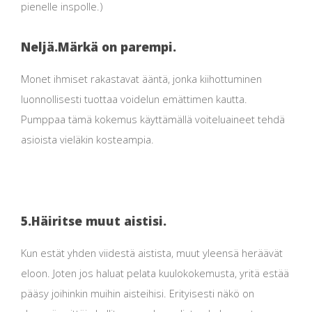
pienelle inspolle.)
Neljä.
Märkä on parempi.
Monet ihmiset rakastavat ääntä, jonka kiihottuminen
luonnollisesti tuottaa voidelun emättimen kautta.
Pumppaa tämä kokemus käyttämällä voiteluaineet tehdä
asioista vieläkin kosteampia.
5.
Häiritse muut aistisi.
Kun estät yhden viidestä aistista, muut yleensä heräävät
eloon. Joten jos haluat pelata kuulokokemusta, yritä estää
pääsy joihinkin muihin aisteihisi. Erityisesti näkö on