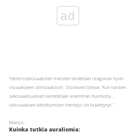
ad
'Heteroseksuaalisten miesten tiedetään reagoivan hyvin
visuaaliseen stimulaatioon', Stockwell toteaa. 'Kun naisten
seksuaalisuuteen kiinnitetään enemmän huomiota ...
seksuaalisen kiihottumisen merkitys on lisääntynyt.'
Mainos
Kuinka tutkia auralismia: