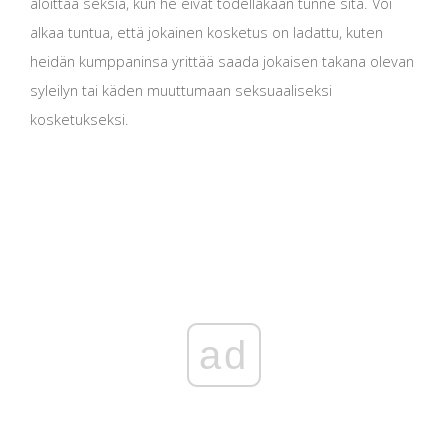
aloittaa seksiä, kun he eivät todellakaan tunne sitä. Voi
alkaa tuntua, että jokainen kosketus on ladattu, kuten
heidän kumppaninsa yrittää saada jokaisen takana olevan
syleilyn tai käden muuttumaan seksuaaliseksi
kosketukseksi.
ad