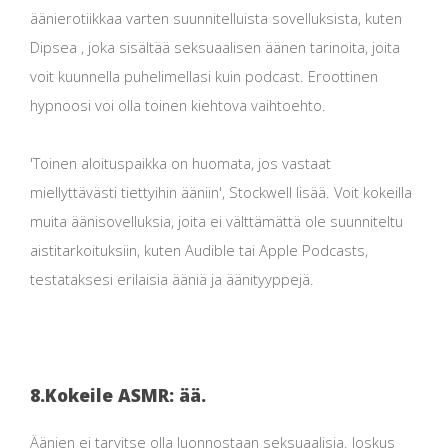
äänierotiikkaa varten suunnitelluista sovelluksista, kuten
Dipsea , joka sisältää seksuaalisen äänen tarinoita, joita
voit kuunnella puhelimellasi kuin podcast. Eroottinen
hypnoosi voi olla toinen kiehtova vaihtoehto.
'Toinen aloituspaikka on huomata, jos vastaat
miellyttävästi tiettyihin ääniin', Stockwell lisää. Voit kokeilla
muita äänisovelluksia, joita ei välttämättä ole suunniteltu
aistitarkoituksiin, kuten Audible tai Apple Podcasts,
testataksesi erilaisia ​​ääniä ja äänityyppejä.
8.
Kokeile ASMR: ää.
Äänien ei tarvitse olla luonnostaan ​​seksuaalisia. Joskus