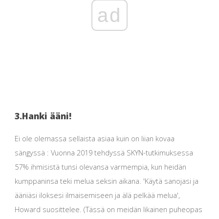
ad
3.
Hanki ääni!
Ei ole olemassa sellaista asiaa kuin on liian kovaa
sängyssä : Vuonna 2019 tehdyssä SKYN-tutkimuksessa
57% ihmisistä tunsi olevansa varmempia, kun heidän
kumppaninsa teki melua seksin aikana. 'Käytä sanojasi ja
ääniäsi iloksesi ilmaisemiseen ja älä pelkää melua',
Howard suosittelee. (Tässä on meidän likainen puheopas