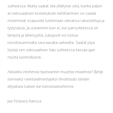
suhteessa. Mutta saatat olla yllättynyt siitä, kuinka paljon
ei-seksuaalisen kosketuksen kehittäminen voi saada
molemmat osapuolet tuntemaan olevansa rakastettuja ja
tyytyväisiä. Ja useammin kuin ei, kun parisuhteessa on
lämpöä ja läheisyyttä, sukupuoli voi tuntua
toivottavammalta seuraavalta vaiheelta. Saatat jopa
löytää sen seksuaalinen halu suhteessa kasvaa ajan
myötä luonnollisesti.
Haluatko intohimosi hyvinvointiin muuttaa maailmaa? Ryhdy
toimivaksi ravintovalmentajaksi! Ilmoittaudu tänään
liittyäksesi tuleviin live-toimistoaikoihimme.
Jaa Ystäviesi Kanssa: