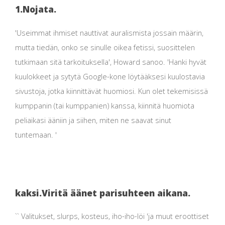
1.
Nojata.
'Useimmat ihmiset nauttivat auralismista jossain määrin,
mutta tiedän, onko se sinulle oikea fetissi, suosittelen
tutkimaan sitä tarkoituksella', Howard sanoo. 'Hanki hyvät
kuulokkeet ja sytytä Google-kone löytääksesi kuulostavia
sivustoja, jotka kiinnittävät huomiosi. Kun olet tekemisissä
kumppanin (tai kumppanien) kanssa, kiinnitä huomiota
peliaikasi ääniin ja siihen, miten ne saavat sinut
tuntemaan. '
kaksi.
Viritä äänet parisuhteen aikana.
`` Valitukset, slurps, kosteus, iho-iho-löi 'ja muut eroottiset