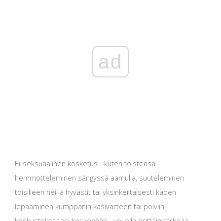
ad
Ei-seksuaalinen kosketus - kuten toistensa
hemmotteleminen sängyssä aamulla, suuteleminen
toisilleen hei ja hyvästit tai yksinkertaisesti käden
lepääminen kumppanin käsivarteen tai polviin
keskustellessasi keskenään - voi olla erittäin tärkeää