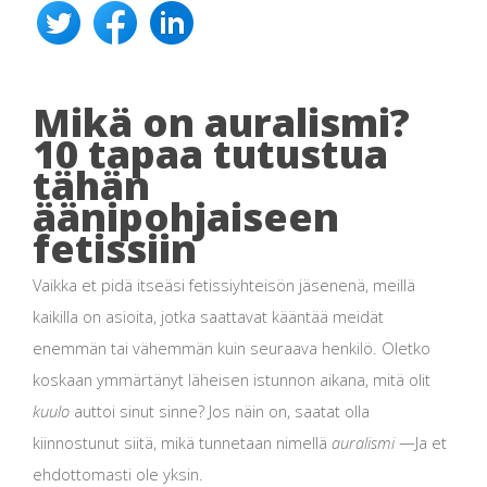
Mikä on auralismi?
10 tapaa tutustua
tähän
äänipohjaiseen
fetissiin
Vaikka et pidä itseäsi fetissiyhteisön jäsenenä, meillä
kaikilla on asioita, jotka saattavat kääntää meidät
enemmän tai vähemmän kuin seuraava henkilö. Oletko
koskaan ymmärtänyt läheisen istunnon aikana, mitä olit
kuulo
auttoi sinut sinne? Jos näin on, saatat olla
kiinnostunut siitä, mikä tunnetaan nimellä
auralismi
—Ja et
ehdottomasti ole yksin.