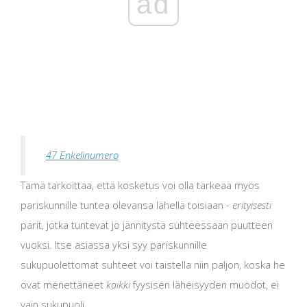
ad
47 Enkelinumero
Tämä tarkoittaa, että kosketus voi olla tärkeää myös
pariskunnille tuntea olevansa lähellä toisiaan -
erityisesti
parit, jotka tuntevat jo jännitystä suhteessaan puutteen
vuoksi. Itse asiassa yksi syy pariskunnille
sukupuolettomat suhteet voi taistella niin paljon, koska he
ovat menettäneet
kaikki
fyysisen läheisyyden muodot, ei
vain sukupuoli.