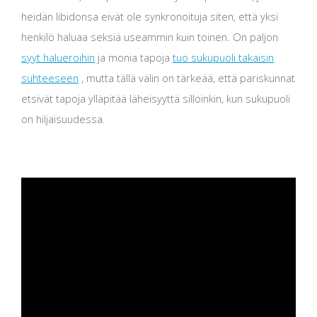
heidän libidonsa eivät ole synkronoituja siten, että yksi
henkilö haluaa seksiä useammin kuin toinen. On paljon
syyt halueroihin
ja monia tapoja
tuo sukupuoli takaisin
suhteeseen
, mutta tällä välin on tärkeää, että pariskunnat
etsivät tapoja ylläpitää läheisyyttä silloinkin, kun sukupuoli
on hiljaisuudessa.
ad