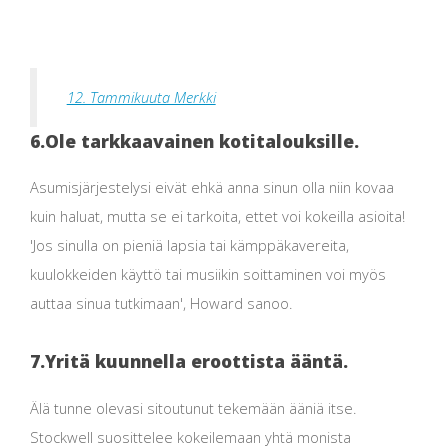
12. Tammikuuta Merkki
6.
Ole tarkkaavainen kotitalouksille.
Asumisjärjestelysi eivät ehkä anna sinun olla niin kovaa
kuin haluat, mutta se ei tarkoita, ettet voi kokeilla asioita!
'Jos sinulla on pieniä lapsia tai kämppäkavereita,
kuulokkeiden käyttö tai musiikin soittaminen voi myös
auttaa sinua tutkimaan', Howard sanoo.
7.
Yritä kuunnella eroottista ääntä.
Älä tunne olevasi sitoutunut tekemään ääniä itse.
Stockwell suosittelee kokeilemaan yhtä monista