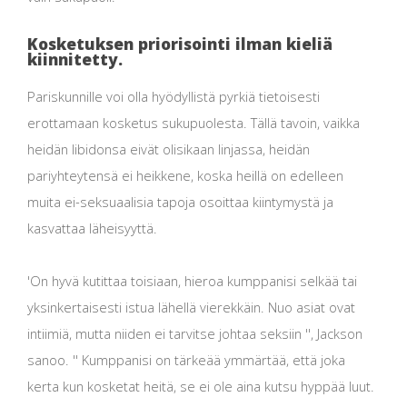
Kosketuksen priorisointi ilman kieliä
kiinnitetty.
Pariskunnille voi olla hyödyllistä pyrkiä tietoisesti
erottamaan kosketus sukupuolesta. Tällä tavoin, vaikka
heidän libidonsa eivät olisikaan linjassa, heidän
pariyhteytensä ei heikkene, koska heillä on edelleen
muita ei-seksuaalisia tapoja osoittaa kiintymystä ja
kasvattaa läheisyyttä.
'On hyvä kutittaa toisiaan, hieroa kumppanisi selkää tai
yksinkertaisesti istua lähellä vierekkäin. Nuo asiat ovat
intiimiä, mutta niiden ei tarvitse johtaa seksiin '', Jackson
sanoo. '' Kumppanisi on tärkeää ymmärtää, että joka
kerta kun kosketat heitä, se ei ole aina kutsu hyppää luut.