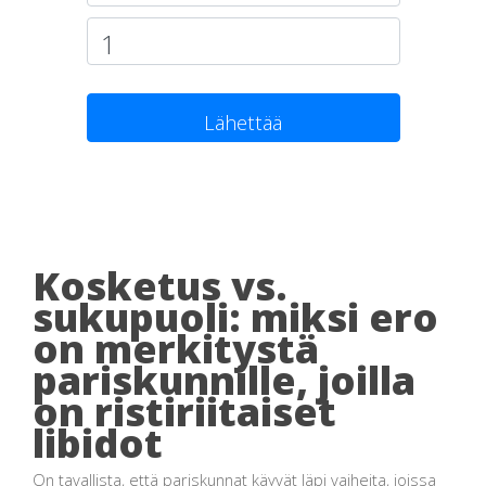
Lähettää
Kosketus vs.
sukupuoli: miksi ero
on merkitystä
pariskunnille, joilla
on ristiriitaiset
libidot
On tavallista, että pariskunnat käyvät läpi vaiheita, joissa