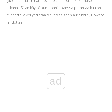
yleensä erittäin hallitseva seksuaalisten kokemusten
aikana. 'Sillan käyttö kumppanisi kanssa parantaa kuulon
tunnetta ja voi yhdistää sinut sisäiseen auralistiin', Howard
ehdottaa.
ad