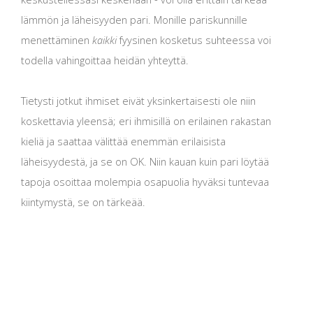
lämmön ja läheisyyden pari. Monille pariskunnille
menettäminen
kaikki
fyysinen kosketus suhteessa voi
todella vahingoittaa heidän yhteyttä.
Tietysti jotkut ihmiset eivät yksinkertaisesti ole niin
koskettavia yleensä; eri ihmisillä on erilainen rakastan
kieliä ja saattaa välittää enemmän erilaisista
läheisyydestä, ja se on OK. Niin kauan kuin pari löytää
tapoja osoittaa molempia osapuolia hyväksi tuntevaa
kiintymystä, se on tärkeää.