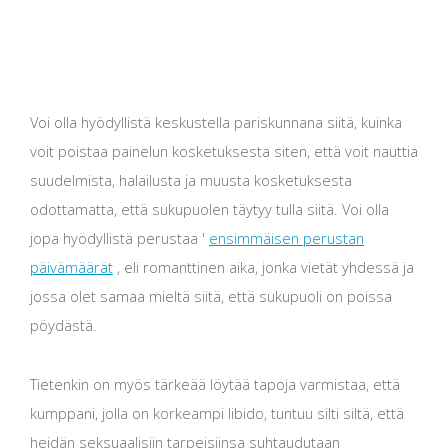
Voi olla hyödyllistä keskustella pariskunnana siitä, kuinka
voit poistaa painelun kosketuksesta siten, että voit nauttia
suudelmista, halailusta ja muusta kosketuksesta
odottamatta, että sukupuolen täytyy tulla siitä. Voi olla
jopa hyödyllistä perustaa '
ensimmäisen perustan
päivämäärät
, eli romanttinen aika, jonka vietät yhdessä ja
jossa olet samaa mieltä siitä, että sukupuoli on poissa
pöydästä.
Tietenkin on myös tärkeää löytää tapoja varmistaa, että
kumppani, jolla on korkeampi libido, tuntuu silti siltä, ​​että
heidän seksuaalisiin tarpeisiinsa suhtaudutaan