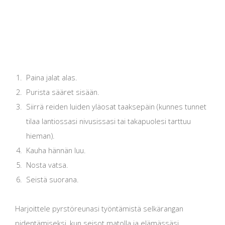
Paina jalat alas.
Purista sääret sisään.
Siirrä reiden luiden yläosat taaksepäin (kunnes tunnet
tilaa lantiossasi nivusissasi tai takapuolesi tarttuu
hieman).
Kauha hännän luu.
Nosta vatsa.
Seistä suorana.
Harjoittele pyrstöreunasi työntämistä selkärangan
pidentämiseksi, kun seisot matolla ja elämässäsi.