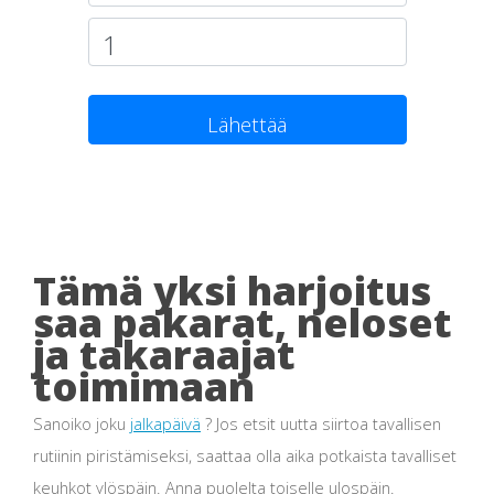
Lähettää
Tämä yksi harjoitus
saa pakarat, neloset
ja takaraajat
toimimaan
Sanoiko joku
jalkapäivä
? Jos etsit uutta siirtoa tavallisen
rutiinin piristämiseksi, saattaa olla aika potkaista tavalliset
keuhkot ylöspäin. Anna puolelta toiselle ulospäin.