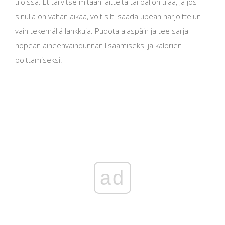
tiloissa. Et tarvitse mitään laitteita tai paljon tilaa, ja jos
sinulla on vähän aikaa, voit silti saada upean harjoittelun
vain tekemällä lankkuja. Pudota alaspäin ja tee sarja
nopean aineenvaihdunnan lisäämiseksi ja kalorien
polttamiseksi.
ad