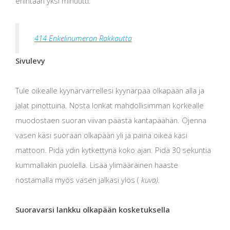
enintään yksi minuutti.
414 Enkelinumeron Rakkautta
Sivulevy
Tule oikealle kyynärvarrellesi kyynärpää olkapään alla ja
jalat pinottuina. Nosta lonkat mahdollisimman korkealle
muodostaen suoran viivan päästä kantapäähän. Ojenna
vasen käsi suoraan olkapään yli ja paina oikea käsi
mattoon. Pidä ydin kytkettynä koko ajan. Pidä 30 sekuntia
kummallakin puolella. Lisää ylimääräinen haaste
nostamalla myös vasen jalkasi ylös (
kuva).
Suoravarsi lankku olkapään kosketuksella