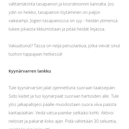
välttämätöntä tasapainon ja koordinoinnin kannalta. Jos
ydin on heikko, tasapainon löytäminen on paljon
vaikeampi. Jogien tasapainossa on syy - heidän ytimensä
tukee jokaista liikkumistaan ​​ja pitää heidät linjassa.
Vakuuttunut? Tässä on neljä peruslankua, jotka vievät sinut
tuohon tappajaan hetkessä!
Kyynärvarren lankku
Tule kyynärvarsiin jalat ojennettuna suoraan taaksepäin.
Sido kädet ja tuo kyynärpäät suoraan hartioiden alle. Tule
ylös jalkapallojesi päälle muodostaen suora viiva päästä
kantapäähän. Vedä vatsa-painike selkääsi kohti. Aktivoi
neloset ja pakarat koko ajan. Pidä vähintään 30 sekuntia,