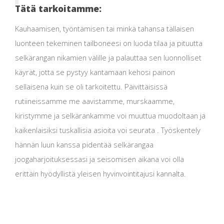
Tätä tarkoitamme:
Kauhaamisen, työntämisen tai minkä tahansa tällaisen
luonteen tekeminen tailboneesi on luoda tilaa ja pituutta
selkärangan nikamien välille ja palauttaa sen luonnolliset
käyrät, jotta se pystyy kantamaan kehosi painon
sellaisena kuin se oli tarkoitettu. Päivittäisissä
rutiineissamme me aavistamme, murskaamme,
kiristymme ja selkärankamme voi muuttua muodoltaan ja
kaikenlaisiksi tuskallisia asioita voi seurata . Työskentely
hännän luun kanssa pidentää selkärangaa
joogaharjoituksessasi ja seisomisen aikana voi olla
erittäin hyödyllistä yleisen hyvinvointitajusi kannalta.