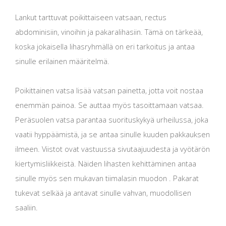
Lankut tarttuvat poikittaiseen vatsaan, rectus
abdominisiin, vinoihin ja pakaralihasiin. Tämä on tärkeää,
koska jokaisella lihasryhmällä on eri tarkoitus ja antaa
sinulle erilainen määritelmä.
Poikittainen vatsa lisää vatsan painetta, jotta voit nostaa
enemmän painoa. Se auttaa myös tasoittamaan vatsaa.
Peräsuolen vatsa parantaa suorituskykyä urheilussa, joka
vaatii hyppäämistä, ja se antaa sinulle kuuden pakkauksen
ilmeen. Viistot ovat vastuussa sivutaajuudesta ja vyötärön
kiertymisliikkeistä. Näiden lihasten kehittäminen antaa
sinulle myös sen mukavan tiimalasin muodon . Pakarat
tukevat selkää ja antavat sinulle vahvan, muodollisen
saaliin.