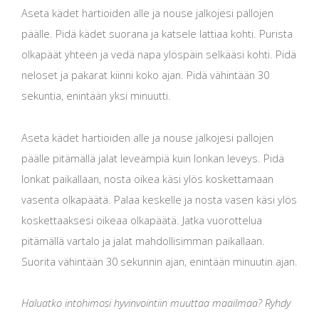
Aseta kädet hartioiden alle ja nouse jalkojesi pallojen
päälle. Pidä kädet suorana ja katsele lattiaa kohti. Purista
olkapäät yhteen ja vedä napa ylöspäin selkääsi kohti. Pidä
neloset ja pakarat kiinni koko ajan. Pidä vähintään 30
sekuntia, enintään yksi minuutti.
Aseta kädet hartioiden alle ja nouse jalkojesi pallojen
päälle pitämällä jalat leveämpiä kuin lonkan leveys. Pidä
lonkat paikallaan, nosta oikea käsi ylös koskettamaan
vasenta olkapäätä. Palaa keskelle ja nosta vasen käsi ylös
koskettaaksesi oikeaa olkapäätä. Jatka vuorottelua
pitämällä vartalo ja jalat mahdollisimman paikallaan.
Suorita vähintään 30 sekunnin ajan, enintään minuutin ajan.
Haluatko intohimosi hyvinvointiin muuttaa maailmaa? Ryhdy