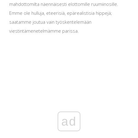
mahdottomilta näennäisesti elottomille ruumiinosille.
Emme ole hulluja, eteerisiä, epärealistisia hippejä;
saatamme joutua vain työskentelemään
viestintämenetelmämme parissa.
ad