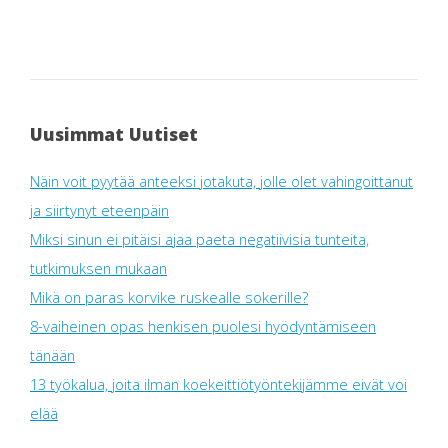
Uusimmat Uutiset
Näin voit pyytää anteeksi jotakuta, jolle olet vahingoittanut
ja siirtynyt eteenpäin
Miksi sinun ei pitäisi ajaa paeta negatiivisia tunteita,
tutkimuksen mukaan
Mikä on paras korvike ruskealle sokerille?
8-vaiheinen opas henkisen puolesi hyödyntämiseen
tänään
13 työkalua, joita ilman koekeittiötyöntekijämme eivät voi
elää