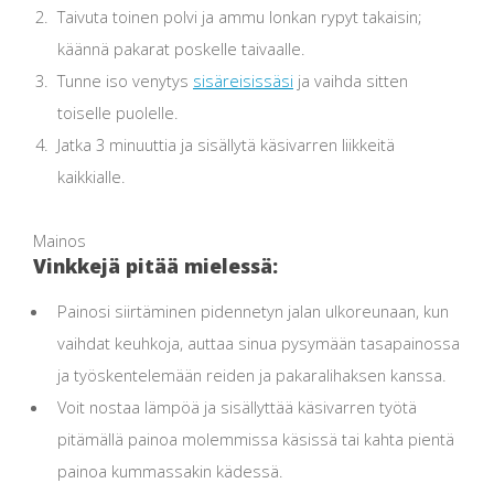
Taivuta toinen polvi ja ammu lonkan rypyt takaisin;
käännä pakarat poskelle taivaalle.
Tunne iso venytys
sisäreisissäsi
ja vaihda sitten
toiselle puolelle.
Jatka 3 minuuttia ja sisällytä käsivarren liikkeitä
kaikkialle.
Mainos
Vinkkejä pitää mielessä:
Painosi siirtäminen pidennetyn jalan ulkoreunaan, kun
vaihdat keuhkoja, auttaa sinua pysymään tasapainossa
ja työskentelemään reiden ja pakaralihaksen kanssa.
Voit nostaa lämpöä ja sisällyttää käsivarren työtä
pitämällä painoa molemmissa käsissä tai kahta pientä
painoa kummassakin kädessä.