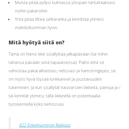
Muista pitää pyllysi kulmassa ylöspäin tartuttaaksesi
noihin pakaroihin.
Yritä pitää litteä selkäranka ja kiinnittää ytimesi
mahdollisimman hyvin.
Mitä hyötyä siitä on?
Tämä on hieno liike sisällyttää jalkapäivään (tai mihin
tahansa päivään siinä tapauksessa). Paitsi että se
vahvistaa pakaralihastasi, nelosiasi ja hamstringejasi, se
on myös hyvä löysää lonkkanivel ja joustavuuden
tukeminen. Ja kun sisällytät käsivarsien liikkeitä, painoja ja /
tai kiinnität ytimesi, tällä liikkeellä on potentiaalia
työskennellä koko kehossasi.
822 Enkelinumeron Rakkaus