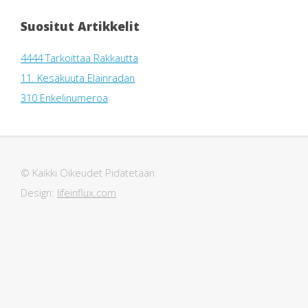
Suositut Artikkelit
4444 Tarkoittaa Rakkautta
11. Kesäkuuta Eläinradan
310 Enkelinumeroa
© Kaikki Oikeudet Pidätetään
Design:
lifeinflux.com