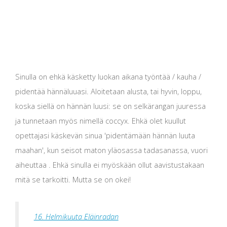
Sinulla on ehkä käsketty luokan aikana työntää / kauha /
pidentää hännäluuasi. Aloitetaan alusta, tai hyvin, loppu,
koska siellä on hännän luusi: se on selkärangan juuressa
ja tunnetaan myös nimellä coccyx. Ehkä olet kuullut
opettajasi käskevän sinua 'pidentämään hännän luuta
maahan', kun seisot maton yläosassa tadasanassa, vuori
aiheuttaa . Ehkä sinulla ei myöskään ollut aavistustakaan
mitä se tarkoitti. Mutta se on okei!
16. Helmikuuta Eläinradan