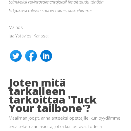
toimivaksi ravintovalmentajaksi! Ilmoittaudu tänään
liittyäksesi tuleviin suoriin toimistoaikoihimme.
Mainos
Jaa Ystäviesi Kanssa:
Joten mitä
tarkalleen
tarkoittaa 'Tuck
Your tailbone'?
Maailman joogit, anna anteeksi opettajille, kun pyydämme
teitä tekemään asioita, jotka kuulostavat todella