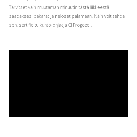
Tarvitset vain muutaman minuutin tästä liikkeestä
saadaksesi pakarat ja neloset palamaan. Näin voit tehdä
sen, sertifioitu kunto-ohjaaja CJ Frogozo .
ad