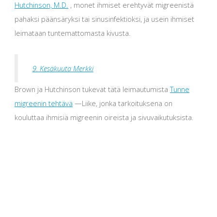
Hutchinson, M.D.
, monet ihmiset erehtyvät migreenistä
pahaksi päänsäryksi tai sinusinfektioksi, ja usein ihmiset
leimataan tuntemattomasta kivusta.
9. Kesäkuuta Merkki
Brown ja Hutchinson tukevat tätä leimautumista
Tunne
migreenin tehtävä
—Liike, jonka tarkoituksena on
kouluttaa ihmisiä migreenin oireista ja sivuvaikutuksista.