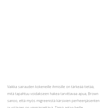
Vaikka sairauden kokeneille ihmisille on tärkeää tietää,
mitä tapahtuu voidakseen hakea tarvittavaa apua, Brown
sanoo, että myös migreenistä kärsivien perheenjäsenten
ja ystävien on ymmärrettävä. Tämä antaa heille