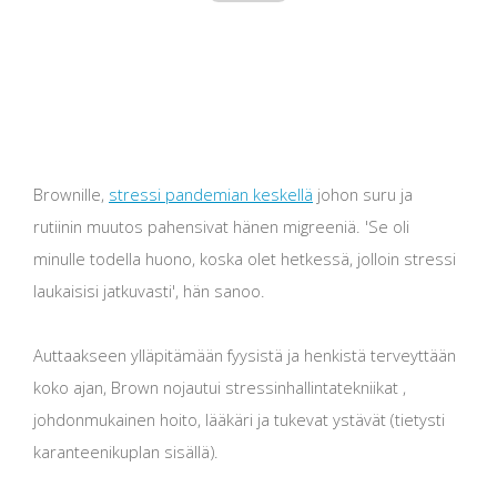
Brownille,
stressi pandemian keskellä
johon suru ja
rutiinin muutos pahensivat hänen migreeniä. 'Se oli
minulle todella huono, koska olet hetkessä, jolloin stressi
laukaisisi jatkuvasti', hän sanoo.
Auttaakseen ylläpitämään fyysistä ja henkistä terveyttään
koko ajan, Brown nojautui stressinhallintatekniikat ,
johdonmukainen hoito, lääkäri ja tukevat ystävät (tietysti
karanteenikuplan sisällä).