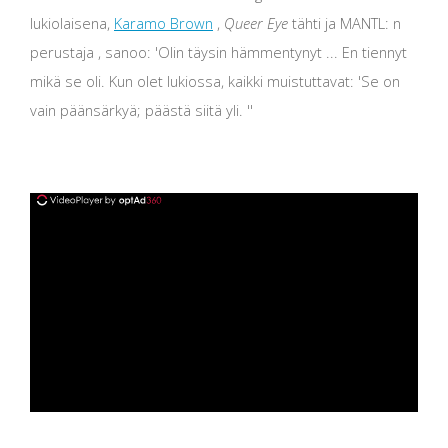
lukiolaisena,
Karamo Brown
,
Queer Eye
tähti ja MANTL: n
perustaja , sanoo: 'Olin täysin hämmentynyt ... En tiennyt
mikä se oli. Kun olet lukiossa, kaikki muistuttavat: 'Se on
vain päänsärkyä; päästä siitä yli. ''
ad