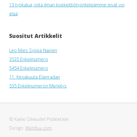
13 työkalua, joita ilman koekeittiötyöntekijämme eivät voi
elää
Suositut Artikkelit
Leo Mies Syöpä Nainen
3535 Enkelinumero
5454 Enkelinumero
11. Kesäkuuta Eläinradan
535 Enkelinumeron Merkitys
© Kaikki Oikeudet Pidätetään
Design:
lifeinflux.com