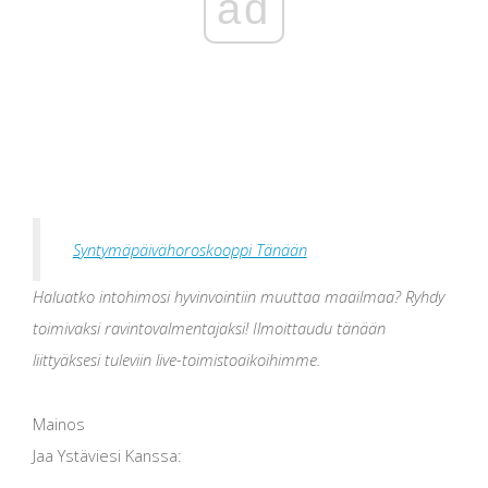
ad
Syntymäpäivähoroskooppi Tänään
Haluatko intohimosi hyvinvointiin muuttaa maailmaa? Ryhdy
toimivaksi ravintovalmentajaksi! Ilmoittaudu tänään
liittyäksesi tuleviin live-toimistoaikoihimme.
Mainos
Jaa Ystäviesi Kanssa: