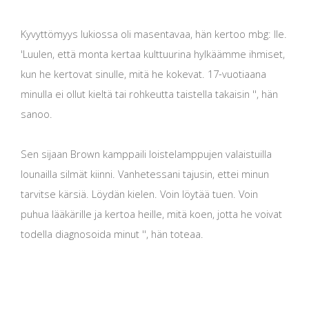
Kyvyttömyys lukiossa oli masentavaa, hän kertoo mbg: lle.
'Luulen, että monta kertaa kulttuurina hylkäämme ihmiset,
kun he kertovat sinulle, mitä he kokevat. 17-vuotiaana
minulla ei ollut kieltä tai rohkeutta taistella takaisin '', hän
sanoo.
Sen sijaan Brown kamppaili loistelamppujen valaistuilla
lounailla silmät kiinni. Vanhetessani tajusin, ettei minun
tarvitse kärsiä. Löydän kielen. Voin löytää tuen. Voin
puhua lääkärille ja kertoa heille, mitä koen, jotta he voivat
todella diagnosoida minut '', hän toteaa.